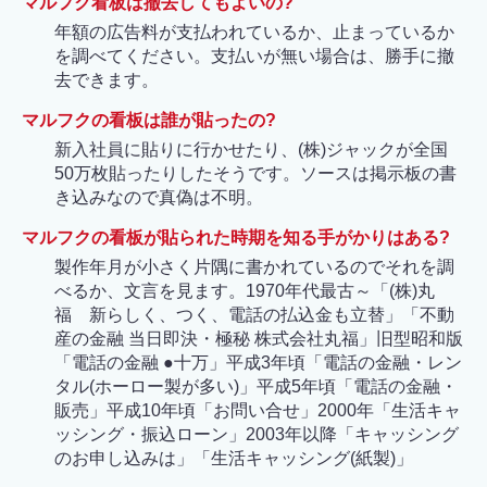
マルフク看板は撤去してもよいの?
年額の広告料が支払われているか、止まっているか
を調べてください。支払いが無い場合は、勝手に撤
去できます。
マルフクの看板は誰が貼ったの?
新入社員に貼りに行かせたり、(株)ジャックが全国
50万枚貼ったりしたそうです。ソースは掲示板の書
き込みなので真偽は不明。
マルフクの看板が貼られた時期を知る手がかりはある?
製作年月が小さく片隅に書かれているのでそれを調
べるか、文言を見ます。1970年代最古～「(株)丸
福 新らしく、つく、電話の払込金も立替」「不動
産の金融 当日即決・極秘 株式会社丸福」旧型昭和版
「電話の金融 ●十万」平成3年頃「電話の金融・レン
タル(ホーロー製が多い)」平成5年頃「電話の金融・
販売」平成10年頃「お問い合せ」2000年「生活キャ
ッシング・振込ローン」2003年以降「キャッシング
のお申し込みは」「生活キャッシング(紙製)」