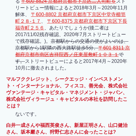
る
〒600-8824 京都府京都市下京区二人司町６
スト
リートビュー情報によると2018年3月～2020年11月
解体、
〒600-8802 京都府京都市下京区中堂寺櫛笥
町２８-１７
、
〒600-8375 京都府京都市下京区下長
福寺町２５６
、あたりでしょうか(後二者は
2017/11/02残存確認、2020年7月ストリートビュー
で残存確認。)。
京都駅からの交通の便がよいのは、
京都駅から1駅隣の西大路駅徒歩5分、
〒601-8311 京
都府京都市南区吉祥院西ノ庄東屋敷町１０３-１
で
す。
ストリートビューによると2017年4月～2020年
10月に撤去されました。
マルフククレジット、シークエッジ・インベストメン
ト・インターナショナル、フィスコ、善光会、株式会社
ヴァンテージ・キャピタル・マネジメント・ジャパン、
株式会社ヴィラージュ・キャピタルの本社を訪問したこ
とは？
ないです。
白井一成さんや福西英俊さん、新屋正明さん、山口健治
さん、坂本巖さん、狩野仁志さんに会ったことは?