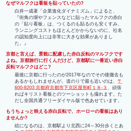
なぜマルフクは看板を貼っていたの?
白井一成著「企業進化ダイナミズム」によると、
『街角の塀やフェンスなどに貼ったマルフクの赤白
の「貼り看板」は、つくるのも貼るのも安くすみ、
ランニングコストもほとんどかからないのに、社名
の認知度向上には非常に大きな効果がありまし
た。』
京都と言えば、景観に配慮した赤白反転のマルフクです
よね。京都旅行に行くんだけど、京都駅に一番近い赤白
反転マルフクはどこ?
最後に京都に行ったのが2017年なのでその後撤去も
あるかもしれませんが。道のりで最も近いのは、
〒
600-8203 京都府京都市下京区屋形町１８-３
、頑張
ればキリスト看板とのツーショットも撮れます。た
だし全国共通フリーダイヤル版で色あせています。
もうちょっと映える赤白反転で、ホーローの看板はあり
ませんか?
絵になるのは、京都駅より北西に24～30分歩くとあ