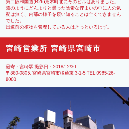
第二阪和国道(R26)荒木町北にそのビルはありました。
鉛のようにどんよりと曇った陰鬱な佇まいの中に人の気
配は無く、内部の様子を窺い知ることは全くできません
でした。
国道前の植物を管理している人はきっといるはず。
宮崎営業所 宮崎県宮崎市
最寄：宮崎駅 撮影日：2018/12/30
〒880-0805, 宮崎県宮崎市橘通東 3-1-5 TEL.0985-26-
8000