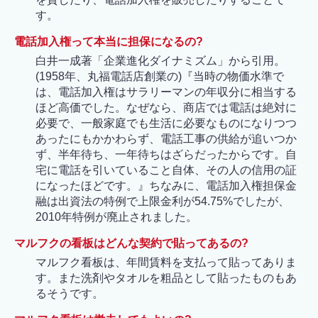
す。
電話加入権って本当に担保になるの?
白井一成著「企業進化ダイナミズム」から引用。
(1958年、丸福電話店創業の)『当時の物価水準で
は、電話加入権はサラリーマンの年収分に相当する
ほど高価でした。なぜなら、商店では電話は絶対に
必要で、一般家庭でも生活に必要なものになりつつ
あったにもかかわらず、電話工事の供給が追いつか
ず、半年待ち、一年待ちはざらだったからです。自
宅に電話を引いていること自体、その人の信用の証
になったほどです。』ちなみに、電話加入権担保金
融は出資法の特例で上限金利が54.75%でしたが、
2010年特例が廃止されました。
マルフクの看板はどんな契約で貼ってあるの?
マルフク看板は、年間賃料を支払って貼ってありま
す。また洗剤やタオルを粗品として貼ったものもあ
るそうです。