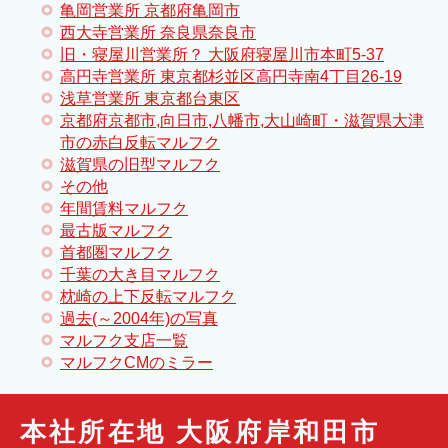
亀岡営業所 京都府亀岡市
西大寺営業所 奈良県奈良市
旧・寝屋川営業所？ 大阪府寝屋川市本町5-37
高円寺営業所 東京都杉並区高円寺南4丁目26-19
浅草営業所 東京都台東区
京都府京都市,向日市,八幡市,大山崎町・滋賀県大津
市の赤白反転マルフク
滋賀県の旧型マルフク
その他
年間賃料マルフク
最古版マルフク
首都圏マルフク
千葉の大き目マルフク
枕崎の上下反転マルフク
過去(～2004年)の写真
マルフク支店一覧
マルフクCMのミラー
本社所在地 大阪府岸和田市